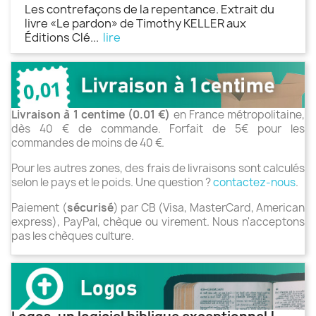
Les contrefaçons de la repentance. Extrait du
livre «Le pardon» de Timothy KELLER aux
Éditions Clé...
lire
Livraison à 1 centime (0.01 €)
en France métropolitaine,
dès 40 € de commande. Forfait de 5€ pour les
commandes de moins de 40 €.
Pour les autres zones, des frais de livraisons sont calculés
selon le pays et le poids. Une question ?
contactez-nous
.
Paiement (
sécurisé
) par CB (Visa, MasterCard, American
express), PayPal, chèque ou virement. Nous n'acceptons
pas les chèques culture.