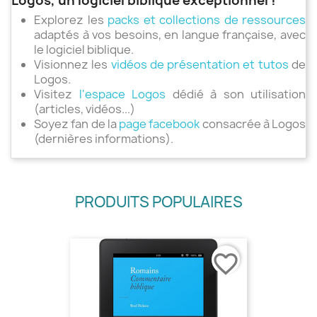
Logos, un logiciel biblique exceptionnel !
Explorez les
packs et collections de ressources
adaptés à vos besoins, en langue française, avec
le logiciel biblique.
Visionnez les
vidéos de présentation et tutos
de
Logos.
Visitez
l'espace Logos
dédié à son utilisation
(articles, vidéos...)
Soyez fan de la
page facebook
consacrée à Logos
(dernières informations).
PRODUITS POPULAIRES
favorite_border