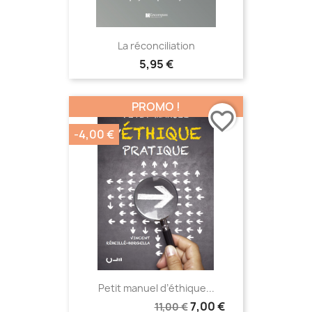
La réconciliation
5,95 €
PROMO !
favorite_border
-4,00 €
Petit manuel d’éthique...
7,00 €
11,00 €