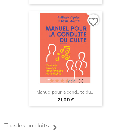
favorite_border
(2)
Manuel pour la conduite du...
21,00 €

Tous les produits